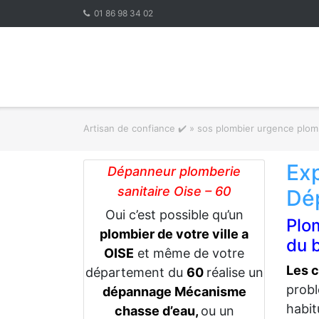
Skip
01 86 98 34 02
to
content
Artisan de confiance ✔️
»
sos plombier urgence plom
Ex
Dépanneur plomberie
sanitaire Oise – 60
Dép
Oui c’est possible qu’un
Plo
plombier de votre ville a
du 
OISE
et même de votre
Les c
département du
60
réalise un
probl
dépannage Mécanisme
habit
chasse d’eau,
ou un