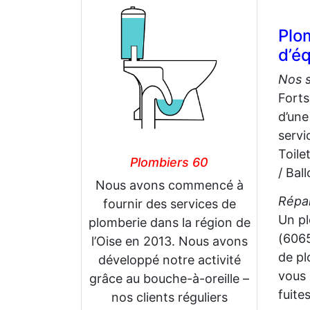
Plo
d’éq
Nos 
Forts
d’une
serv
Toile
Plombiers 60
/ Bal
Nous avons commencé à
Répar
fournir des services de
Un p
plomberie dans la région de
(6065
l’Oise en 2013. Nous avons
de pl
développé notre activité
vous 
grâce au bouche-à-oreille –
fuite
nos clients réguliers