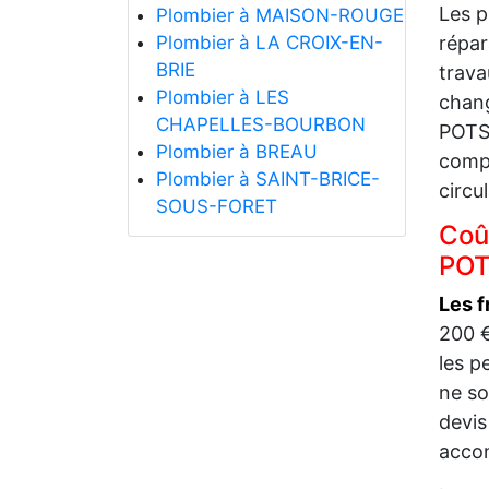
Les p
Plombier à MAISON-ROUGE
Plombier à LA CROIX-EN-
répar
BRIE
trava
Plombier à LES
chang
CHAPELLES-BOURBON
POTS 
Plombier à BREAU
compo
Plombier à SAINT-BRICE-
circu
SOUS-FORET
Coû
POT
Les 
200 €
les p
ne so
devis
accom