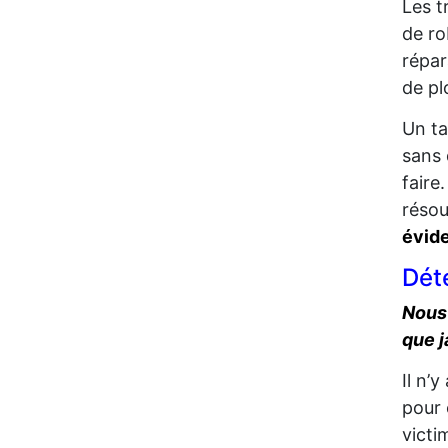
Les 
de ro
répar
de pl
Un ta
sans 
faire
résou
évide
Dét
Nous 
que j
Il n’
pour 
victi