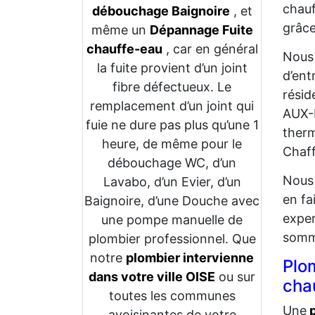
chauf
débouchage Baignoire
, et
grâce
même un
Dépannage Fuite
chauffe-eau
, car en général
Nous 
la fuite provient d’un joint
d’ent
fibre défectueux. Le
résid
remplacement d’un joint qui
AUX-P
fuie ne dure pas plus qu’une 1
therm
heure, de même pour le
Chaff
débouchage WC, d’un
Nous 
Lavabo, d’un Evier, d’un
en fa
Baignoire, d’une Douche avec
expe
une pompe manuelle de
somme
plombier professionnel. Que
notre
plombier intervienne
Plo
dans votre ville OISE
ou sur
chau
toutes les communes
Une
p
avoisinantes de votre