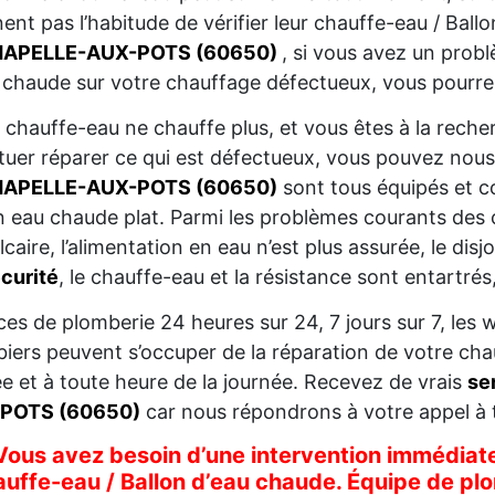
ent pas l’habitude de vérifier leur chauffe-eau / Bal
APELLE-AUX-POTS (60650)
, si vous avez un problè
 chaude sur votre chauffage défectueux, vous pourrez
 chauffe-eau ne chauffe plus, et vous êtes à la reche
tuer réparer ce qui est défectueux, vous pouvez nou
APELLE-AUX-POTS (60650)
sont tous équipés et c
n eau chaude plat. Parmi les problèmes courants des 
lcaire, l’alimentation en eau n’est plus assurée, le dis
curité
, le chauffe-eau et la résistance sont entartrés
ces de plomberie 24 heures sur 24, 7 jours sur 7, les w
iers peuvent s’occuper de la réparation de votre cha
ée et à toute heure de la journée. Recevez de vrais
se
POTS (60650)
car nous répondrons à votre appel à t
Vous avez besoin d’une intervention immédiate
auffe-eau / Ballon d’eau chaude. Équipe de p