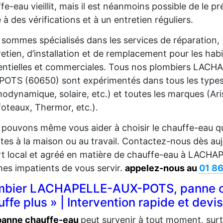
fe-eau vieillit, mais il est néanmoins possible de le p
 à des vérifications et à un entretien réguliers.
sommes spécialisés dans les services de réparation,
retien, d’installation et de remplacement pour les hab
entielles et commerciales. Tous nos plombiers LACH
OTS (60650) sont expérimentés dans tous les types 
odynamique, solaire, etc.) et toutes les marques (Aris
oteaux, Thermor, etc.).
pouvons même vous aider à choisir le chauffe-eau qui
ites à la maison ou au travail. Contactez-nous dès auj
rt local et agréé en matière de chauffe-eau à LAC
s impatients de vous servir.
appelez-nous au
01 8
mbier LACHAPELLE-AUX-POTS, panne ch
ffe plus » | Intervention rapide et devi
anne chauffe-eau
peut survenir à tout moment, surto