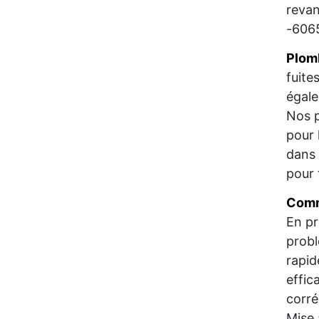
revan
-6065
Plom
fuite
égale
Nos p
pour 
dans 
pour 
Comm
En pr
probl
rapid
effic
corré
Mise 