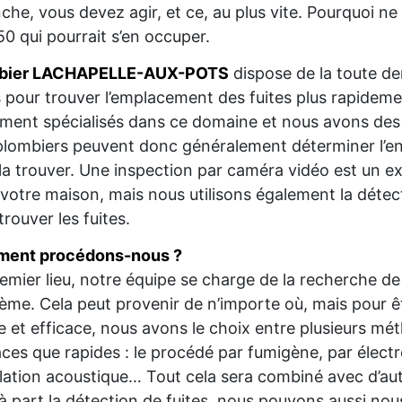
che, vous devez agir, et ce, au plus vite. Pourquoi n
0 qui pourrait s’en occuper.
bier LACHAPELLE-AUX-POTS
dispose de la toute de
s pour trouver l’emplacement des fuites plus rapide
ment spécialisés dans ce domaine et nous avons des
lombiers peuvent donc généralement déterminer l’endro
la trouver. Une inspection par caméra vidéo est un e
votre maison, mais nous utilisons également la détec
trouver les fuites.
ent procédons-nous ?
emier lieu, notre équipe se charge de la recherche de 
ème. Cela peut provenir de n’importe où, mais pour êtr
e et efficace, nous avons le choix entre plusieurs mé
aces que rapides : le procédé par fumigène, par élect
lation acoustique… Tout cela sera combiné avec d’au
à part la détection de fuites, nous pouvons aussi no