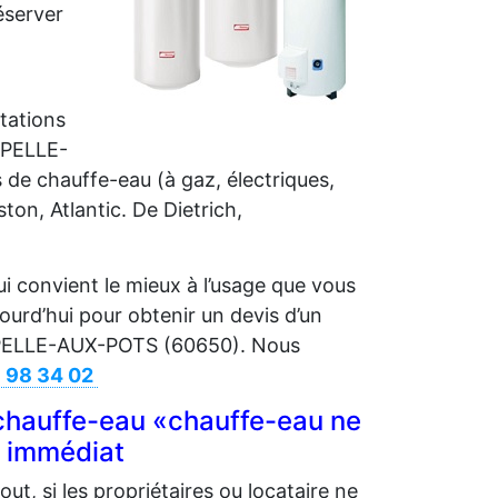
réserver
itations
APELLE-
de chauffe-eau (à gaz, électriques,
ton, Atlantic. De Dietrich,
 convient le mieux à l’usage que vous
ourd’hui pour obtenir un devis d’un
HAPELLE-AUX-POTS (60650). Nous
6 98 34 02
auffe-eau «chauffe-eau ne
s immédiat
ut, si les propriétaires ou locataire ne