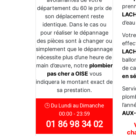
prenn
département du 60 le prix de
LACH
son déplacement reste
d’eau
identique. Dans le cas ou
pour réaliser le dépannage
Votre
des pièces sont à changer ou
effec
simplement que le dépannage
LACH
nécessite plus d’une heure de
ballo
main d’œuvre, notre
plombier
de ca
pas cher a OISE
vous
en sé
indiquera le montant exact de
Servi
sa prestation.
plomb
l’ann
🕒 Du Lundi au Dimanche
AUX-
00:00 - 23:59
01 86 98 34 02
ch